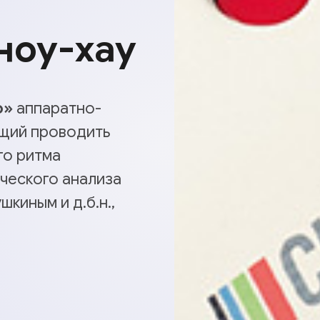
ноу-хау
о»
аппаратно-
щий проводить
го ритма
ческого анализа
киным и д.б.н.,