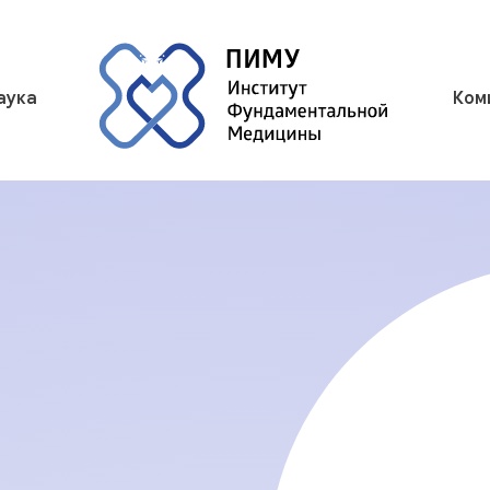
аука
Ком