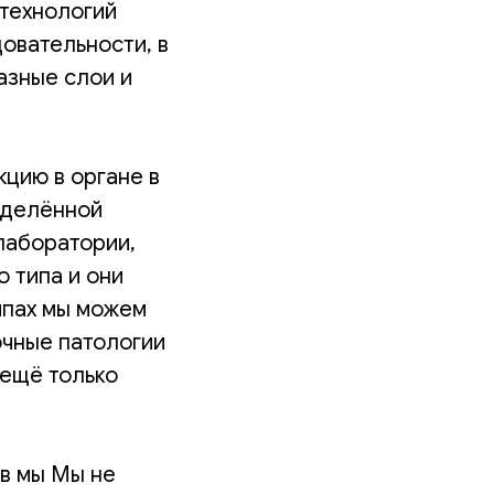
технологий
овательности, в
азные слои и
цию в органе в
ределённой
лаборатории,
о типа и они
чипах мы можем
очные патологии
 ещё только
тв мы Мы не