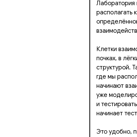
Лаборатория 
располагать 
определённой 
взаимодейств
Клетки взаим
почках, в лёг
структурой. 
где мы распол
начинают взаи
уже моделиро
и тестироват
начинает тест
Это удобно, 