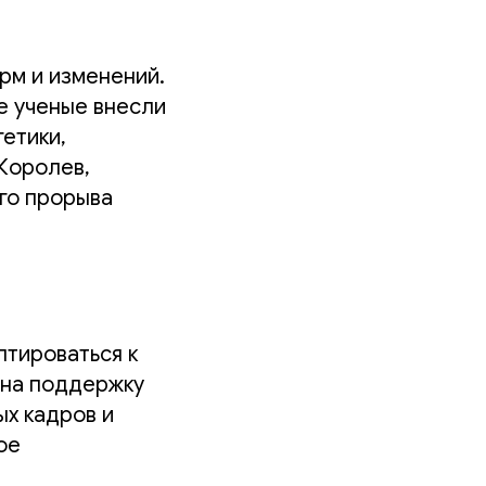
рм и изменений.
е ученые внесли
етики,
 Королев,
го прорыва
птироваться к
 на поддержку
х кадров и
ое