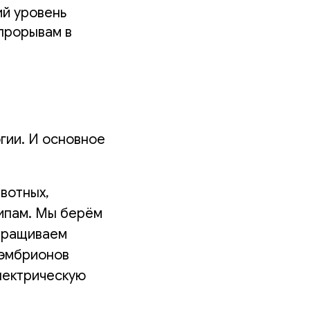
ий уровень
прорывам в
гии. И основное
вотных,
ципам. Мы берём
выращиваем
 эмбрионов
лектрическую