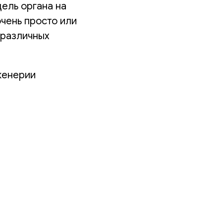
ель органа на
очень просто или
 различных
женерии