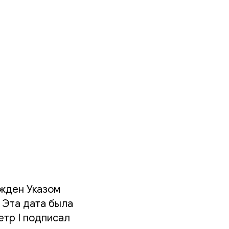
ежден Указом
 Эта дата была
етр I подписал