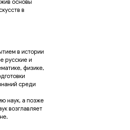
ожив основы
скусств в
ытием в истории
е русские и
матике, физике,
одготовки
знаний среди
ю наук, а позже
ук возглавляет
не.